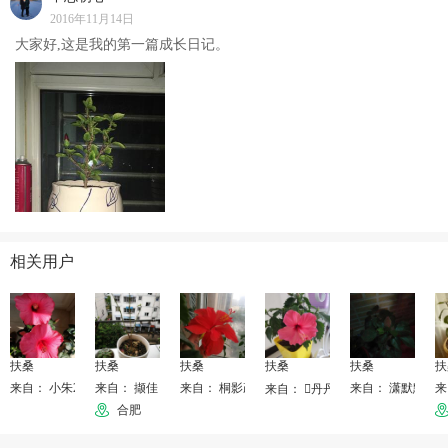
2016年11月14日
大家好,这是我的第一篇成长日记。
相关用户
扶桑
扶桑
扶桑
扶桑
扶桑
扶
来自： 小朱2018
来自： 撷佳
来自： 桐影疏疏
来自： 潇默默
来
来自： 丹丹
合肥