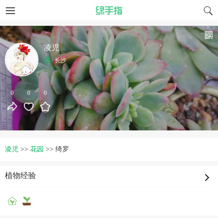
凌児
长沙
0
0
0
凌児
>>
花园
>>
绮罗
植物经验