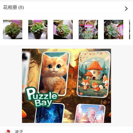
花相册 (8)
凌児