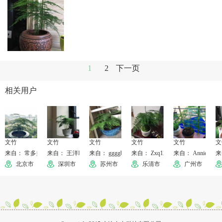
1
2
下一页
相关用户
文竹
文竹
文竹
文竹
文竹
文
来自： 常多多
来自： 王洋lily
来自： ggggbbbb
来自： Zxq12999
来自： Annie
来
北京市
深圳市
苏州市
乐清市
广州市