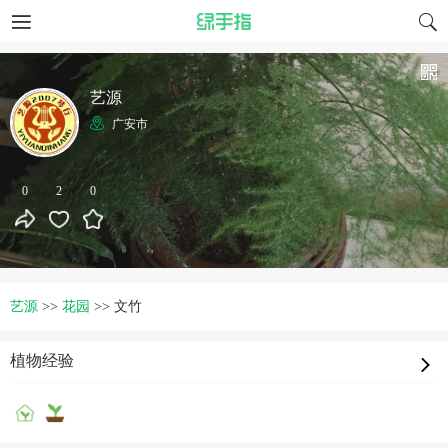
艺源
广安市
0
2
0
艺源
>>
花园
>>
文竹
植物经验