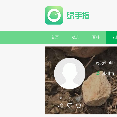
首页
动态
百科
花
ggggbbbb
苏州市
0
0
0