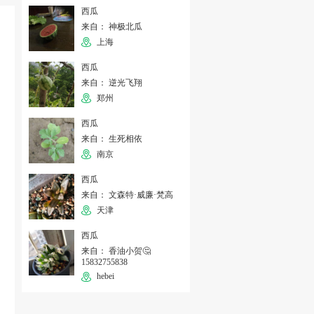
西瓜
来自： 神极北瓜
上海
西瓜
来自： 逆光飞翔
郑州
西瓜
来自： 生死相依
南京
西瓜
来自： 文森特·威廉·梵高
天津
西瓜
来自： 香油小贺🤔
15832755838
hebei