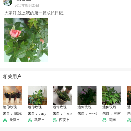
2017年03月25日
大家好,这是我的第一篇成长日记。
相关用户
迷你玫瑰
迷你玫瑰
迷你玫瑰
迷你玫瑰
迷你玫瑰
迷
来自： 陈绮绮
来自： Jerry RAO
来自： `_witch
来自： ─=≡Σ((( つ•̀ω•́)つ
来自： 泣露幽昙
来
天津市
武汉市
西安市
济南