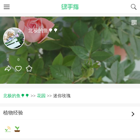
北极的鱼🌳🌳
0
0
0
北极的鱼🌳🌳
>>
花园
>>
迷你玫瑰
植物经验