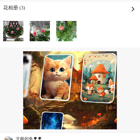
花相册 (3)
北极的鱼🌳🌳