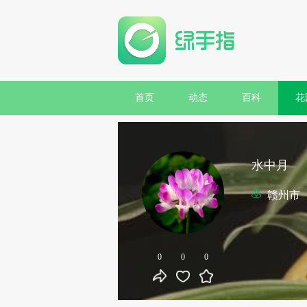
首页
动态
百科
花
水中月
赣州市
0
0
0