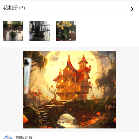
花相册 (3)
朝颜如歌