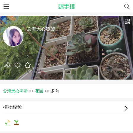
🌼海无心🌸🌸
0
0
0
🌼海无心🌸🌸
>>
花园
>>
多肉
植物经验