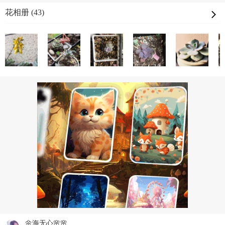
花相册 (43)
🌼海无心🌸🌸