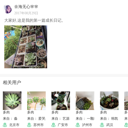
🌼海无心🌸🌸
2017年08月29日
大家好,这是我的第一篇成长日记。
相关用户
多肉
多肉
多肉
多肉
多肉
多
来自： 淼
来自： 爱哭鼻子的猫
来自： 艺源
来自： 一颗糖
来自： 韩凯
来
北京市
苏州市
广安市
泸州市
武汉