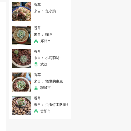
香草
来自： 兔小跳
香草
来自： 喵呜
郑州市
香草
来自： 小萌萌哒~
武汉
香草
来自： 懒懒的虫虫
聊城市
香草
来自： 虫虫特工队🌸💃
贵阳市