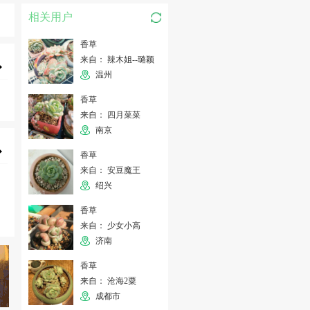
相关用户
香草
来自： 辣木姐--璐颖
温州
香草
来自： 四月菜菜
南京
香草
来自： 安豆魔王
绍兴
香草
来自： 少女小高
济南
香草
来自： 沧海2粟
成都市