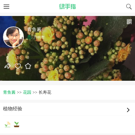
青鱼酱
广州市
0
1
0
青鱼酱
>>
花园
>>
长寿花
植物经验