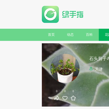
首页
动态
百科
花
石头剪子
天津
0
0
0