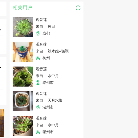
相关用户
观音莲
来自： 斑目
成都
观音莲
来自： 辣木姐--璐颖
杭州
观音莲
来自： 水中月
赣州市
...
观音莲
来自： 天月水影
湖州市
观音莲
来自： 水中月
赣州市