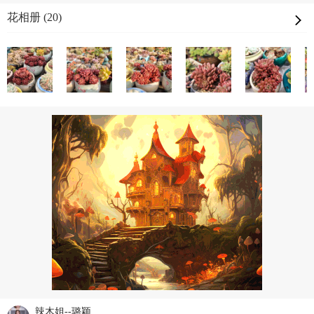
花相册 (20)
辣木姐--璐颖