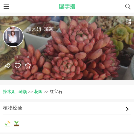
辣木姐--璐颖
0
1
0
辣木姐--璐颖
>>
花园
>>
红宝石
植物经验