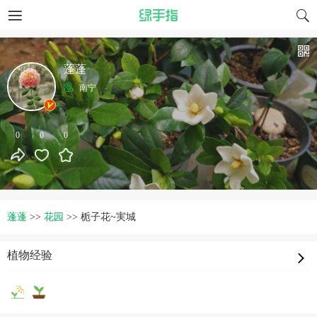
蓬蓬
南宁
0
0
0
蓬蓬
>>
花园
>>
栀子花~実城
植物经验