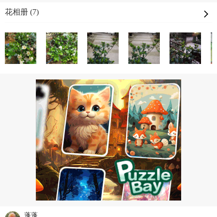
花相册 (7)
蓬蓬