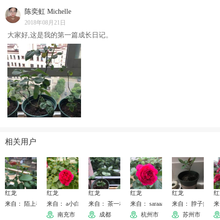
陈奕虹 Michelle
2018年08月21日
大家好,这是我的第一篇成长日记。
相关用户
红龙
红龙
红龙
红龙
红龙
红
来自： 陌上初薰💁🏻 🍒🌺🍓
来自： a小白
来自： 茶一杯
来自： saraaa
来自： 脖子疼的
来
南充市
成都
杭州市
苏州市