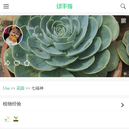
Una
彰化市
0
1
0
Una
>>
花园
>>
七福神
植物经验