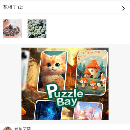
花相册 (2)
迷你艾莉