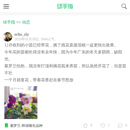
绿手指
>>
动态
echo_zly
2019年01月30日, 1844人气
12月收到的小苗已经带花，摘了残花直接混植一盆更快出效果。
今年买的苗都长得没有去年快，因为今年广东的冬天多阴雨，缺阳
光。
紫罗兰怕热，我没有打顶和摘花苞来养苗，所以虽然开花了，但是苗
不壮
一个月就复花，带着花香赶在春节怒放
0
1
0
紫罗兰-和谐矮生品种