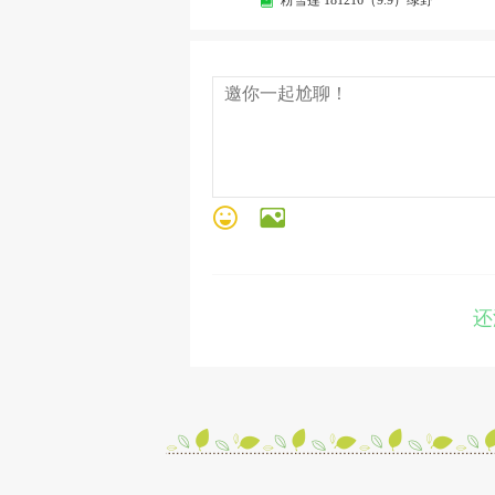
粉雪莲 181216（9.9）绿野
还