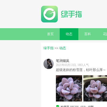
首页
动态
百科
花
绿手指
>>
动态
笔润烟岚
2021年03月13日, 1861人气
超级迷妳的粉雪莲，枯叶那么厚～