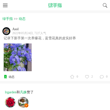
绿手指
>>
动态
Asol
2022年05月24日, 7227人气
记录下新手第一次养爆花，蓝雪花真的皮实好养
0
2
0
动态
lrgarden
和
凡姝
赞了