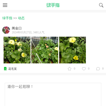
绿手指
>>
动态
阁金口
2024年03月27日, 3481人气
0
0
0
花毛茛