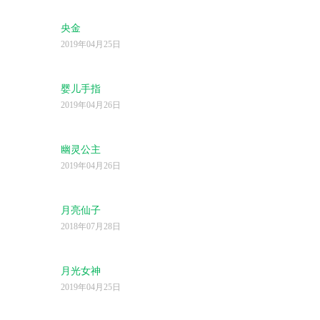
央金
2019年04月25日
婴儿手指
2019年04月26日
幽灵公主
2019年04月26日
月亮仙子
2018年07月28日
月光女神
2019年04月25日