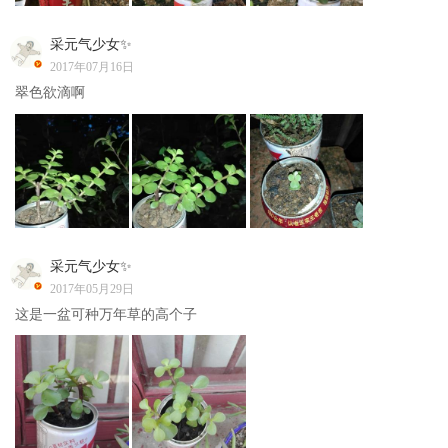
采元气少女✨
2017年07月16日
翠色欲滴啊
采元气少女✨
2017年05月29日
这是一盆可种万年草的高个子