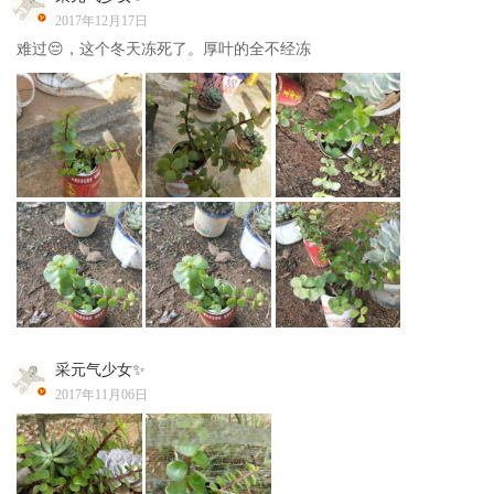
2017年12月17日
难过😔，这个冬天冻死了。厚叶的全不经冻
采元气少女✨
2017年11月06日