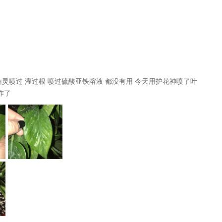
菌灵喷过 灌过根 喷过硫酸亚铁溶液 都没有用 今天用护花神喷了叶
咋了