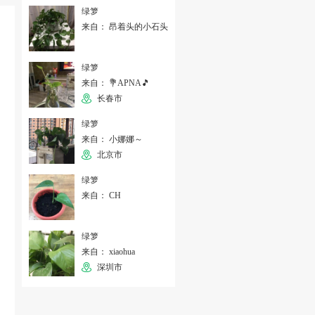
绿箩
来自： 昂着头的小石头
绿箩
来自： 💐APNA🎵
长春市
绿箩
来自： 小娜娜～
北京市
绿箩
来自： CH
绿箩
来自： xiaohua
深圳市