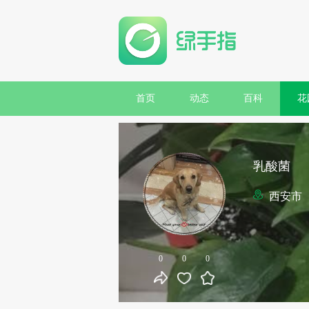
首页
动态
百科
花
乳酸菌
西安市
0
0
0