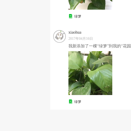
绿箩
xiaohua
2017年04月16日
我新添加了一棵“绿箩”到我的“花园
绿箩