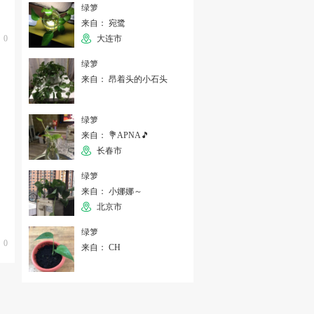
绿箩
来自： 宛鹭
0
大连市
绿箩
来自： 昂着头的小石头
绿箩
来自： 💐APNA🎵
长春市
绿箩
来自： 小娜娜～
北京市
绿箩
0
来自： CH