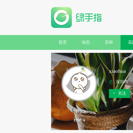
首页
动态
百科
花
xiaohua
深圳市
+
关注
关注 3
粉丝 0