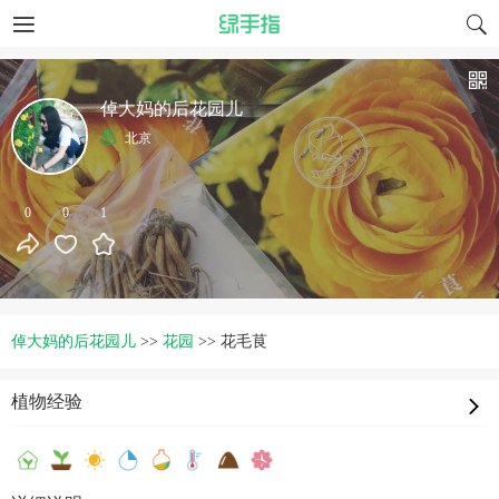
倬大妈的后花园儿
北京
0
0
1
倬大妈的后花园儿
>>
花园
>>
花毛茛
植物经验