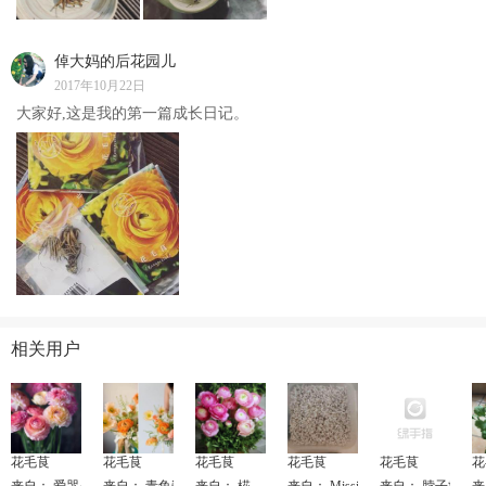
倬大妈的后花园儿
2017年10月22日
大家好,这是我的第一篇成长日记。
相关用户
花毛茛
花毛茛
花毛茛
花毛茛
花毛茛
花
来自： 爱哭鼻子的猫
来自： 青鱼酱
来自： 椛
来自： MissionImpossible
来自： 脖子疼的
来