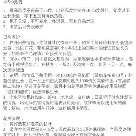
详细说明
1、最高温度不得高于25度。出芽温度控制在10-15度最佳。零度以下
生长缓慢，零下五度有冻伤危险。
2、见干见湿，不可积水，多通风，否则容易烂球
3、出芽后可光照养护
日常养护：
1、在强日照情况下才能健壮的快速生长，如果半荫环境栽培将会瘦弱
发黄，难以开花。花毛茛需要6个小时以上的日照才能保证其生长良
好，如果条件允许请让它接受全日照。
2、浇水小窍门，用手指戳入基质内，如果湿润含水多就无需浇水，感
觉偏干就得浇水了。在秋冬，一般2-3天浇水一次，春天一天一次。每
次浇水浇透
3、追肥一般情况下每周用一次1000倍的高氮肥（譬如花多多10号）壮
苗促进生长，在一月上旬进入花期时改为1000倍的高磷钾肥（譬如磷
酸二氢钾）促进开花孕蕾。四月中旬花毛茛即将休眠前改用高钾肥
（譬如硝酸钾）促进球根生长。
4、病虫害常见红蜘蛛、蚜虫、地老虎、白粉病，日常管理时多注意苗
的情况，出现病虫害情况时需要及时处理。红蜘蛛可以使用阿维菌
素，蚜虫、地老虎用护花神，白粉病用多菌灵。
花后管理：
1、剪掉残花和发黄的枯叶
2、适宜生长温度是10~15度，温度高就会出现休眠现象。当温度达到
30℃以上，叶片开始发黄，慢慢减少浇水直到完全枯萎