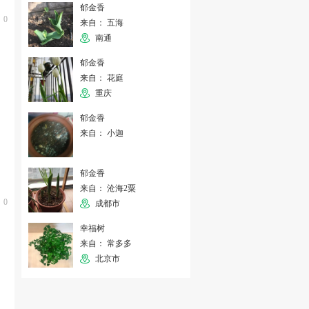
郁金香
0
来自： 五海
南通
郁金香
来自： 花庭
重庆
郁金香
来自： 小迦
郁金香
来自： 沧海2粟
0
成都市
幸福树
来自： 常多多
北京市