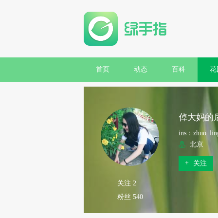
首页
动态
百科
花
倬大妈的
ins：zhuo_lin
北京
+
关注
关注 2
粉丝 540