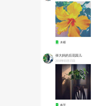
木槿
倬大妈的后花园儿
2018年03月15日
春芋