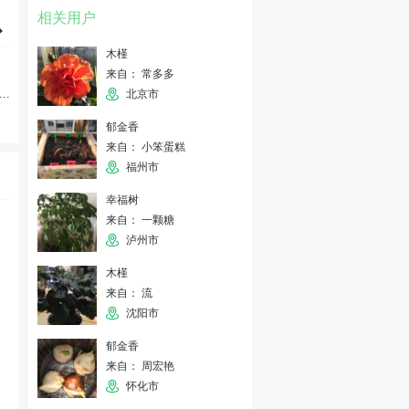
相关用户
木槿
来自： 常多多
...
北京市
郁金香
来自： 小笨蛋糕
福州市
幸福树
来自： 一颗糖
泸州市
木槿
来自： 流
沈阳市
郁金香
来自： 周宏艳
怀化市