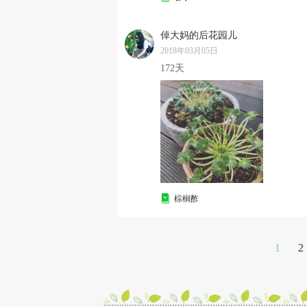
倬大妈的后花园儿
2018年03月05日
172天
棕榈酢
1
2