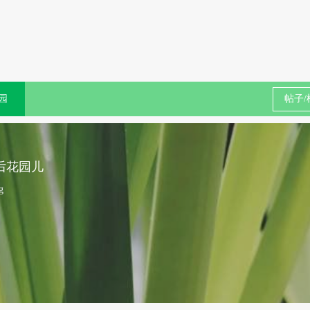
园
后花园儿
g