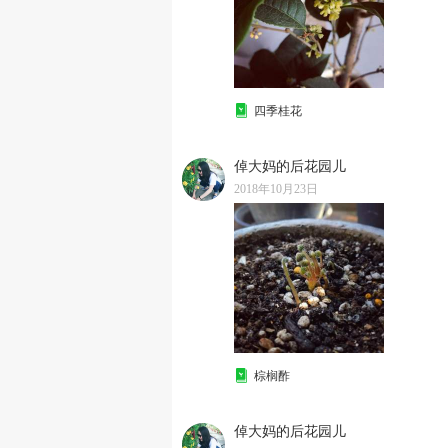
四季桂花
倬大妈的后花园儿
2018年10月23日
棕榈酢
倬大妈的后花园儿