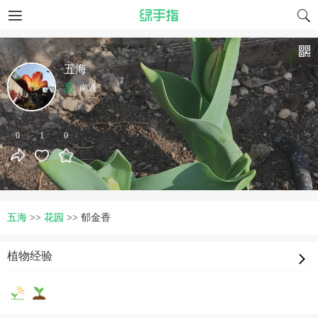
五海
南通
0
1
0
五海
>>
花园
>>
郁金香
植物经验