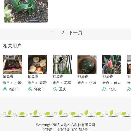
1
2
下一页
相关用户
郁金香
郁金香
郁金香
郁金香
郁金香
郁
来自： 小笨蛋糕
来自： 周宏艳
来自： 花庭
来自： 小迦
来自： 倬大妈的
来
福州市
怀化市
重庆
北京
©copyright 2015 大连左右科技有限公司
ICP证 ：
辽ICP备16001518号