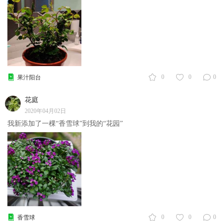
0
0
0
果汁阳台
花庭
2020年04月02日
我新添加了一棵“香雪球”到我的“花园”
0
0
0
香雪球