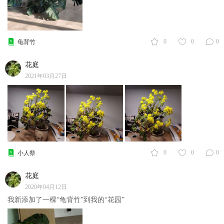
0
0
0
龟背竹
花庭
2021年03月27日
0
0
0
小人祭
花庭
2020年04月12日
我新添加了一棵“龟背竹”到我的“花园”