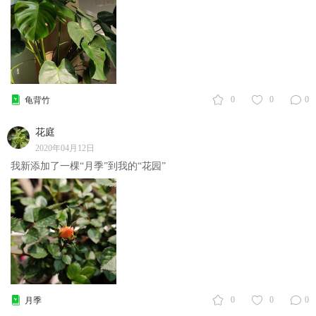
0
0
0
龟背竹
花庭
2020年04月12日
我新添加了一棵“月季”到我的“花园”
0
0
0
月季