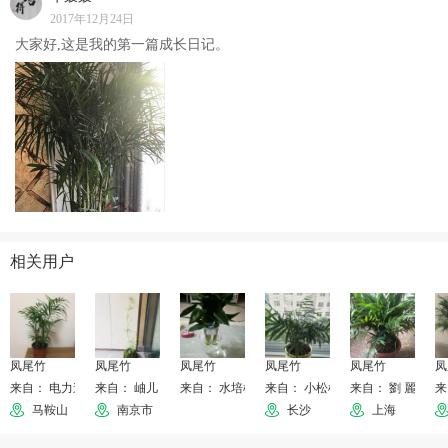
2017年12月24日
大家好,这是我的第一篇成长日记。
相关用户
凤尾竹
凤尾竹
凤尾竹
凤尾竹
凤尾竹
凤
来自： 电力造价
来自： 岫儿
来自： 水培植物新手
来自： 小松树快乐
来自： 劉 麗
来
马鞍山
南京市
长沙
上海