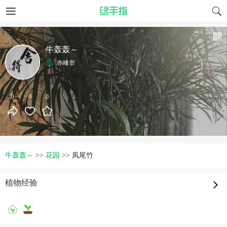
牛轰轰～
赤峰市
0
0
0
牛轰轰～
>>
花园
>>
凤尾竹
植物经验