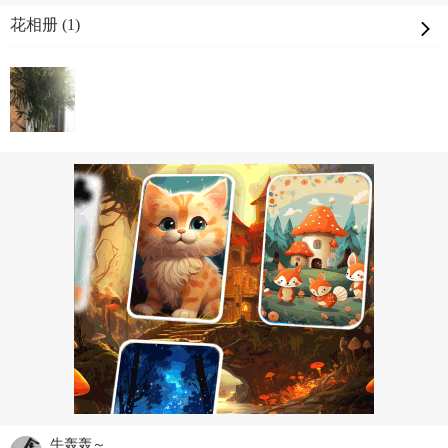
花相册 (1)
牛轰轰～