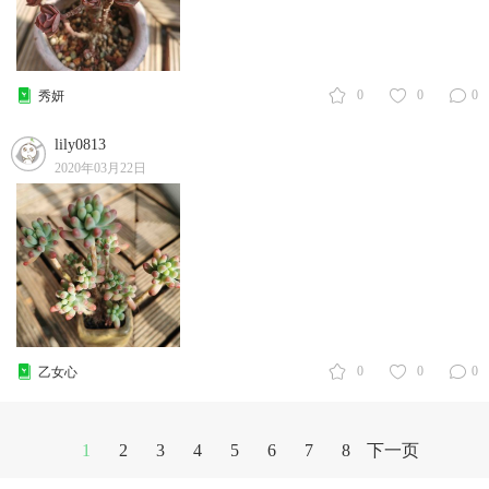
0
0
0
秀妍
lily0813
2020年03月22日
0
0
0
乙女心
1
2
3
4
5
6
7
8
下一页