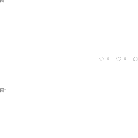
园”
0
0
园”