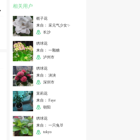
相关用户
栀子花
来自： 采元气少女✨
长沙
绣球花
来自： 一颗糖
泸州市
绣球花
来自： 泱泱
深圳市
茉莉花
来自： Faye
朝阳
绣球花
来自： 一只兔🐰
tokyo