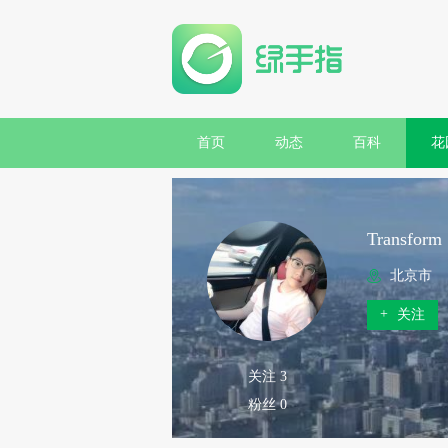
首页
动态
百科
花
Transform
北京市
+
关注
关注 3
粉丝 0