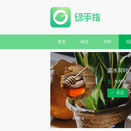
首页
动态
百科
花
露水荷叶
永州市
+
关注
关注 3
粉丝 0