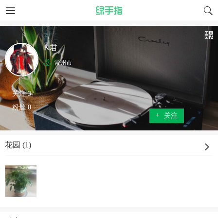
K君
常州市
关注 3
粉丝 0
+
关注
花园 (1)