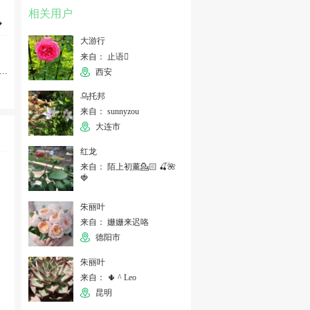
相关用户
大游行
来自： 止语
...
西安
乌托邦
来自： sunnyzou
大连市
红龙
来自： 陌上初薰💁🏻 🍒🌺
🍓
朱丽叶
来自： 姗姗来迟咯
德阳市
朱丽叶
来自： 🌵 ^ Leo
昆明