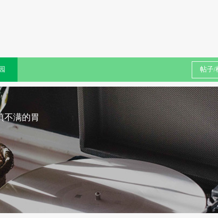
园
填不满的胃