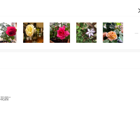
... 
花园”