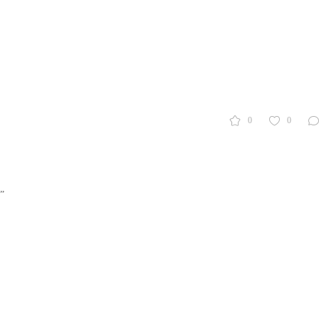
0
0
”