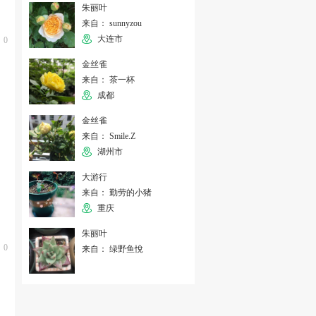
朱丽叶
来自： sunnyzou
大连市
0
金丝雀
来自： 茶一杯
成都
金丝雀
来自： Smile.Z
湖州市
大游行
来自： 勤劳的小猪
重庆
朱丽叶
0
来自： 绿野鱼悅