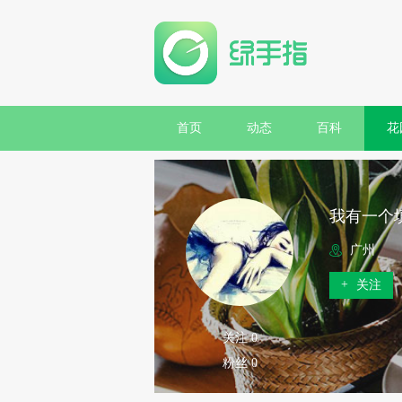
首页
动态
百科
花
我有一个
广州
+
关注
关注 0
粉丝 0