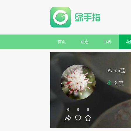
首页
动态
百科
花
Karen芸
句容
0
0
0