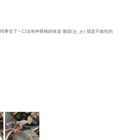
同事尝了一口说有种青桃的味道 微甜(눈_눈) 我是不敢吃的