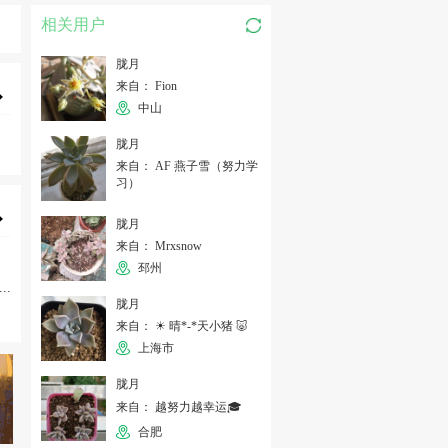
相关用户
胧月
来自： Fion
中山
胧月
来自： AF 燕子雪（努力学
习）
胧月
来自： Mrxsnow
邳州
...
胧月
来自： ☀ 晴*-*天小猪 🐷
上海市
胧月
来自： 越努力越幸运🎓
合肥