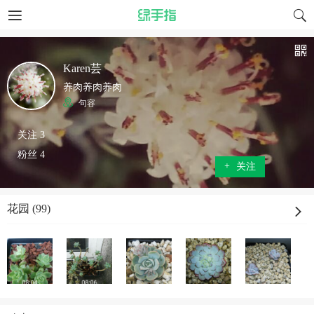
Karen芸
养肉养肉养肉
句容
关注 3
粉丝 4
+
关注
花园 (99)