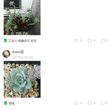
0
0
0
乙女心 很嫌弃它 好丑
Karen芸
2017年05月11日
0
0
0
雪域