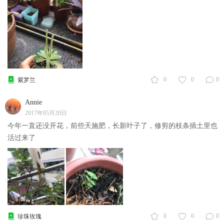
0
0
0
紫罗兰
Annie
2017年05月20日
今年一直还没开花，前些天施肥，长新叶子了，修剪的枝条插土里也
活过来了
0
0
0
珍珠玫瑰