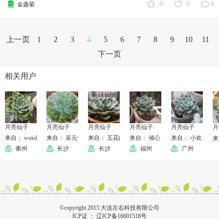
0
0
0
金盏菊
上一页
1
2
3
4
5
6
7
8
9
10
11
下一页
相关用户
月亮仙子
月亮仙子
月亮仙子
月亮仙子
月亮仙子
月
来自： woiolou
来自： 采元气少女✨
来自： 五花肉jia鱼
来自： 倾心
来自： 小欢喜
来
衢州
长沙
长沙
福州
广州
©copyright 2015 大连左右科技有限公司
ICP证 ：
辽ICP备16001518号