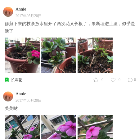
Annie
2017年05月20日
修剪下来的枝条放水里开了两次花又长根了，果断埋进土里，似乎是
活了
0
0
0
长寿花
Annie
2017年05月20日
美美哒