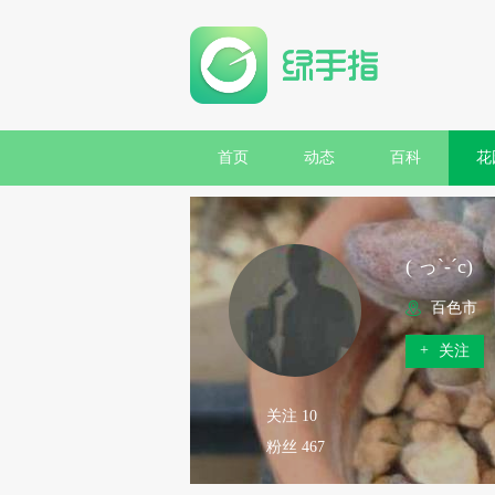
首页
动态
百科
花
( っ`-´c)
百色市
+
关注
关注 10
粉丝 467