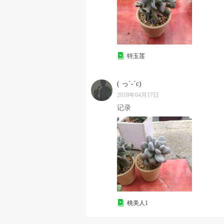
特玉莲
( っ`-´c)
2019年04月17日
记录
桃美人1