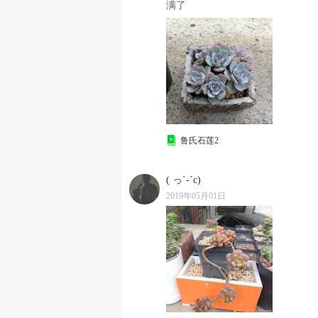
满了
鲁氏石莲2
( っ`-´c)
2019年05月01日