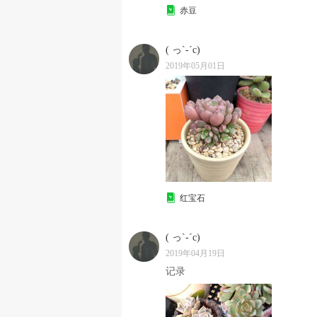
赤豆
( っ`-´c)
2019年05月01日
红宝石
( っ`-´c)
2019年04月19日
记录