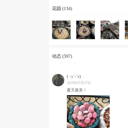
花园 (134)
动态 (597)
( っ`-´c)
2019年07月27日
夏天最美！