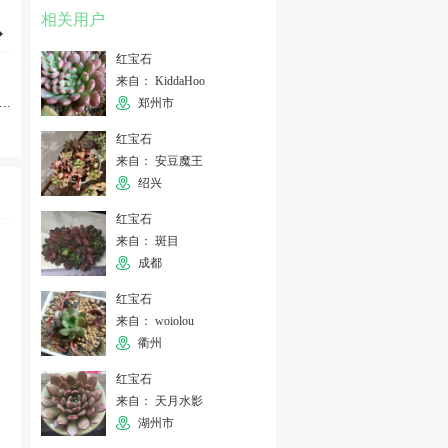
相关用户
红宝石
来自： KiddaHoo
...
郑州市
红宝石
来自： 安豆魔王
绍兴
红宝石
来自： 斑目
成都
红宝石
来自： woiolou
衢州
红宝石
来自： 天月水影
湖州市