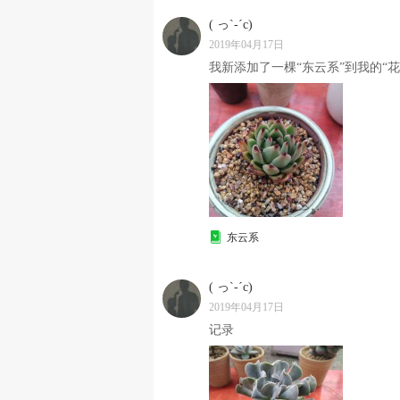
( っ`-´c)
2019年04月17日
我新添加了一棵“东云系”到我的“花
东云系
( っ`-´c)
2019年04月17日
记录