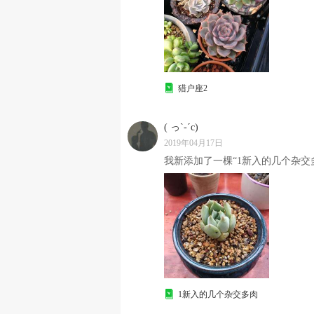
猎户座2
( っ`-´c)
2019年04月17日
我新添加了一棵“1新入的几个杂交多
1新入的几个杂交多肉