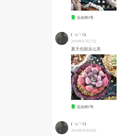
丘比特2号
( っ`-´c)
2019年07月27日
夏天也能这么美
丘比特1号
( っ`-´c)
2019年05月04日