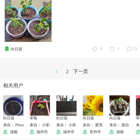
0
1
13
向日葵
1
2
下一页
相关用户
向日葵
草莓
向日葵
向日葵
向日葵
草
来自： Phoenix
来自： 小笨蛋糕
来自： 小笨蛋糕
来自： 爱哭鼻子的猫
来自： 斑目
来
成都
福州市
福州市
苏州市
成都