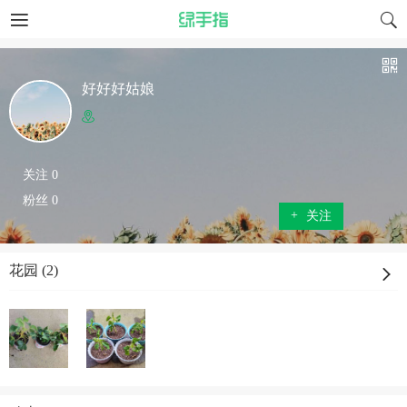
好好好姑娘
关注 0
粉丝 0
+
关注
花园 (2)