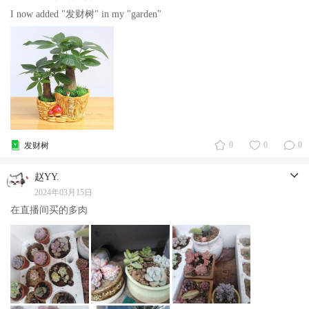
I now added "发财树" in my "garden"
0
0
0
发财树
赵YY.
2024年03月15日
在直播间买的多肉