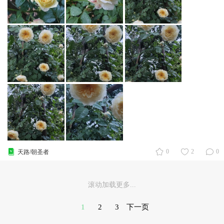
0
2
0
天路/朝圣者
滚动加载更多...
1
2
3
下一页