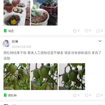
0
0
0
动态
欣琳
2023年10月29日
西红柿结果子啦 看来人工授粉还是不够多 很多没有授粉成功 辜负了
花期
0
0
0
西红柿